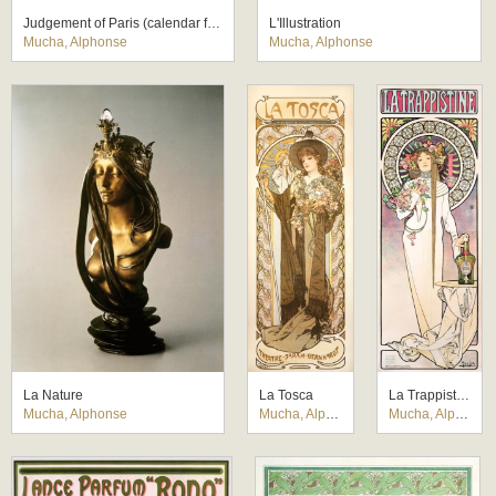
Judgement of Paris (calendar for Vieillemard printing company)
L'Illustration
Mucha, Alphonse
Mucha, Alphonse
La Nature
La Tosca
La Trappistine
Mucha, Alphonse
Mucha, Alphonse
Mucha, Alphonse