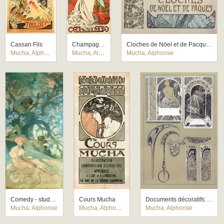
Cassan Fils
Champagne Ruinart
Cloches de Nöel et de Pacques
Mucha, Alphonse
Mucha, Alphonse
Mucha, Alphonse
Comedy - study for a mural for the German theatre New York
Cours Mucha
Documents décoratifs: final study for Plate 43
Mucha, Alphonse
Mucha, Alphonse
Mucha, Alphonse