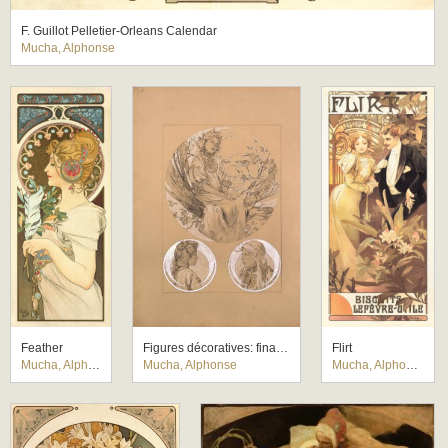
F. Guillot Pelletier-Orleans Calendar
Mucha, Alphonse
Feather
Figures décoratives: final study for Plate 3
Flirt
Mucha, Alphonse
Mucha, Alphonse
Mucha, Alphonse