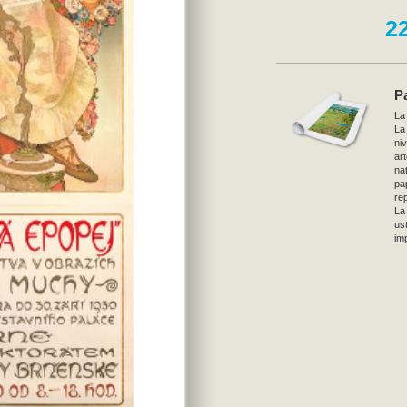
2
P
La
La
ni
ar
nat
pa
re
La
ust
imp