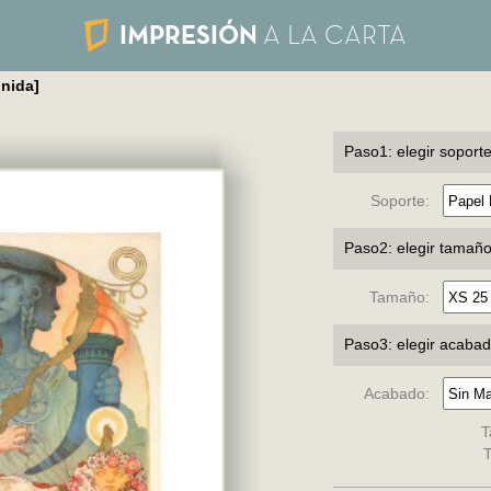
IMPRESIÓN
A LA CARTA
nida]
Paso1: elegir soport
Soporte:
Paso2: elegir tamañ
Tamaño:
Paso3: elegir acaba
Acabado:
T
T