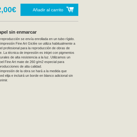
2,00€
Añadir al carrito
apel sin enmarcar
 reproducción se envía enrollada en un tubo rígido.
 impresión Fine Art Giclée se utiliza habitualmente a
vel profesional para la reproducción de obras de
te. La técnica de impresión es inkjet con pigmentos
urales de alta resistencia a la luz. Utilizamos un
pel Fine Art mate de 260 g/m2 especial para
producciones de alta calidad.
 impresión de la obra se hará a la medida que
ed elija e incluirá un borde en blanco adicional sin
rimir.