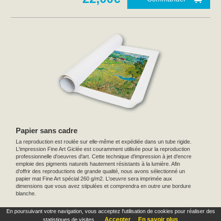
Papier sans cadre
La reproduction est roulée sur elle-même et expédiée dans un tube rigide.
L'impression Fine Art Giclée est couramment utilisée pour la reproduction
professionnelle d'oeuvres d'art. Cette technique d'impression à jet d'encre
emploie des pigments naturels hautement résistants à la lumière. Afin
d'offrir des reproductions de grande qualité, nous avons sélectionné un
papier mat Fine Art spécial 260 g/m2. L'oeuvre sera imprimée aux
dimensions que vous avez stipulées et comprendra en outre une bordure
blanche.
En poursuivant votre navigation, vous acceptez l'utilisation de cookies pour réaliser des
Ces produits sont exclusifs et originaux qui reproduisent avec fidélité maximale à
Accepter
En savoir plus
statistiques de visites.